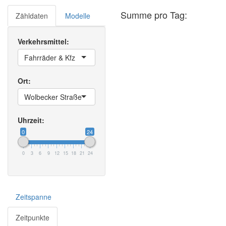
Summe pro Tag:
Zähldaten
Modelle
Verkehrsmittel:
Fahrräder & Kfz
Ort:
Wolbecker Straße
Uhrzeit:
0
24
0
3
6
9
12
15
18
21
24
Zeitspanne
Zeitpunkte