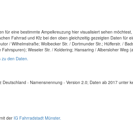
en für eine bestimmte Ampelkreuzung hier visualisiert sehen möchtest
wischen Fahrrad und Kfz bei den oben gleichzeitig gezeigten Daten für
utor / Wilhelmstraße; Wolbecker Str. / Dortmunder Str.; Hüfferstr. / Bads
le Fahrspuren); Weseler Str. / Koldering; Hansaring / Albersloher Weg (
s zu den Daten.
nz Deutschland - Namensnennung - Version 2.0; Daten ab 2017 unter kei
mit der
IG Fahrradstadt Münster.